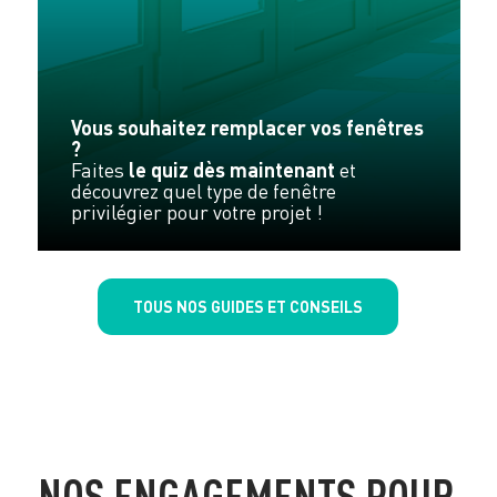
Vous souhaitez remplacer vos fenêtres
?
Faites
le quiz dès maintenant
et
découvrez quel type de fenêtre
privilégier pour votre projet !
TOUS NOS GUIDES ET CONSEILS
NOS ENGAGEMENTS POUR