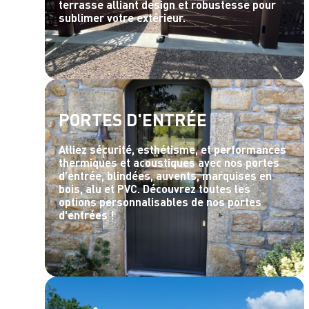
terrasse alliant design et robustesse pour
sublimer votre extérieur.
PORTES D'ENTRÉE
Alliez sécurité, esthétisme, et performances
thermiques et acoustiques avec nos portes
d’entrée, blindées, auvents, marquises en
bois, alu et PVC. Découvrez toutes les
options personnalisables de nos portes
d'entrées !