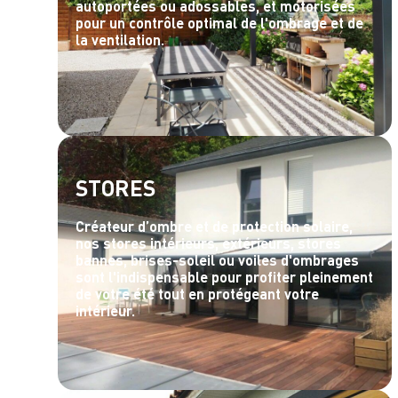
autoportées ou adossables, et motorisées
pour un contrôle optimal de l'ombrage et de
la ventilation.
STORES
Créateur d’ombre et de protection solaire,
nos stores intérieurs, extérieurs, stores
bannes, brises-soleil ou voiles d'ombrages
sont l'indispensable pour profiter pleinement
de votre été tout en protégeant votre
intérieur.