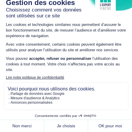
L’EXPERT FENÊTRE,
SPÉCIALISTE DE LA
RÉNOVATION DE VOTRE
MAISON !
Parce que nous sommes conscients qu’avoir une maison n’est
pas de tout repos : mauvaise isolation, courants d’air, manque
de lumière, nos Experts vous accompagnent pour votre projet
d’installation et pose de fenêtres
, volets, pergolas,
vérandas, portails que ce soit dans le cadre d’une
rénovation
ou d’un projet de construction dans le neuf.