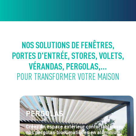
NOS SOLUTIONS DE FENÊTRES,
PORTES D'ENTRÉE, STORES, VOLETS,
VÉRANDAS, PERGOLAS,...
POUR TRANSFORMER VOTRE MAISON
PERGOLAS
Créez un espace extérieur confortable avec
nos pergolas bioclimatiques en aluminium,