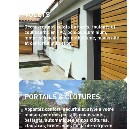
VOLETS
Découvrez nos volets battants, roulants et
coulissants en PVC, bois ou aluminium,
motorisés pour allier esthétisme, modernité
et confort d’utilisation.
PORTAILS & CLÔTURES
Apportez confort, sécurité et style à votre
maison avec nos portails coulissants,
battants, automatiques et nos clôtures,
claustras, brises vues ou garde-corps de