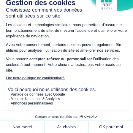
DEVIS PORTES DE GARAGE
Porte de garage sectionnelle
Gypass
Produit installé à
Briec
(29)
par
L'Expert Fenêtre
Marc-Antoine Sellier
à Quimper