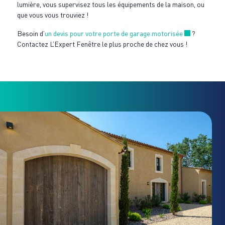
lumière, vous supervisez tous les équipements de la maison, ou
que vous vous trouviez !
Nouvelle fe
Besoin d’
un devis pour votre porte de garage motorisée
?
Contactez L’Expert Fenêtre le plus proche de chez vous !