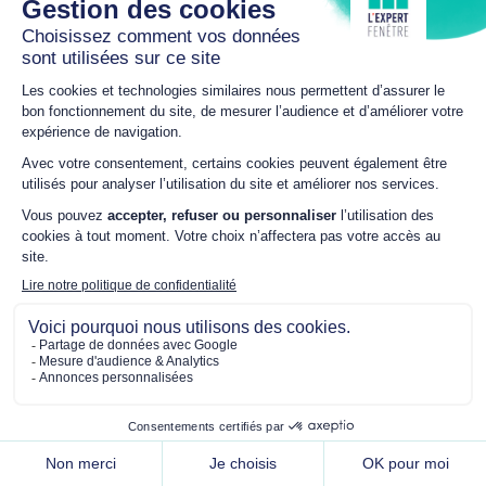
PORTAIL BATTANT
Portail battant
Gypass
Produit installé à
Quimper
(29)
par
L'Expert Fenêtre
Marc-Antoine Sellier
à Quimper