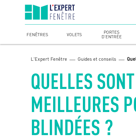
Skip
to
content
PORTES
FENÊTRES
VOLETS
D’ENTRÉE
L'Expert Fenêtre
Guides et conseils
Quel
QUELLES SONT
MEILLEURES P
BLINDÉES ?