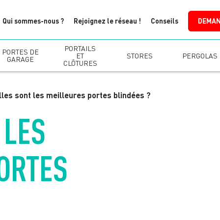
Qui sommes-nous ?
Rejoignez le réseau !
Conseils
DEMAN
PORTAILS
PORTES DE
ET
STORES
PERGOLAS
GARAGE
CLÔTURES
les sont les meilleures portes blindées ?
 LES
ORTES