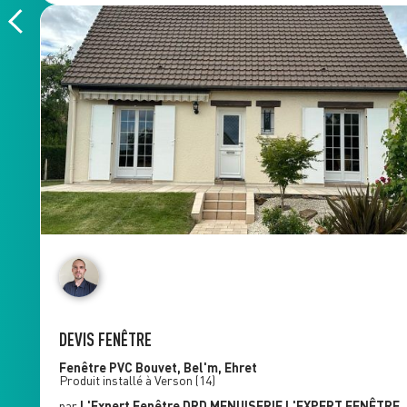
DEVIS FENÊTRE
Fenêtre PVC
Bouvet, Bel'm, Ehret
Produit installé à
Verson
(14)
par
L'Expert Fenêtre
DRD MENUISERIE L'EXPERT FENÊTRE