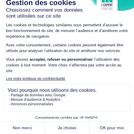
DEVIS FENÊTRE
Volet battant
Fenêtres / Volets battants / Porte d'entrée
Produit installé à
La Guierche
(72)
par
L'Expert Fenêtre
Confort & Fenêtres 72
à Le Mans