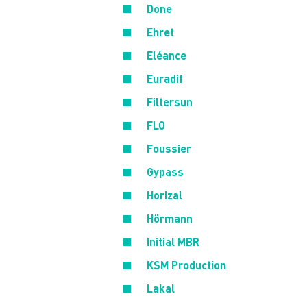
Done
Ehret
E
léance
Euradif
Filtersun
FLO
Foussier
Gypass
Horizal
Hörmann
Initial MBR
KSM Production
Lakal