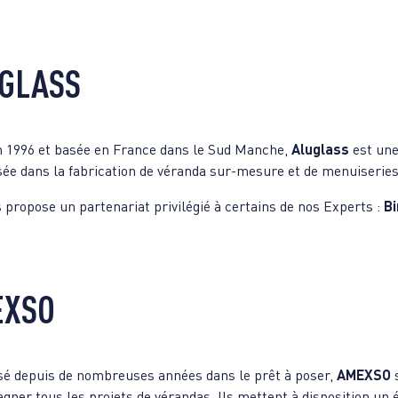
GLASS
n 1996 et basée en France dans le Sud Manche,
Aluglass
est une
sée dans la fabrication de véranda sur-mesure et de menuiseries
 propose un partenariat privilégié à certains de nos Experts :
B
EXSO
sé depuis de nombreuses années dans le prêt à poser,
AMEXSO
ner tous les projets de vérandas. Ils mettent à disposition un év