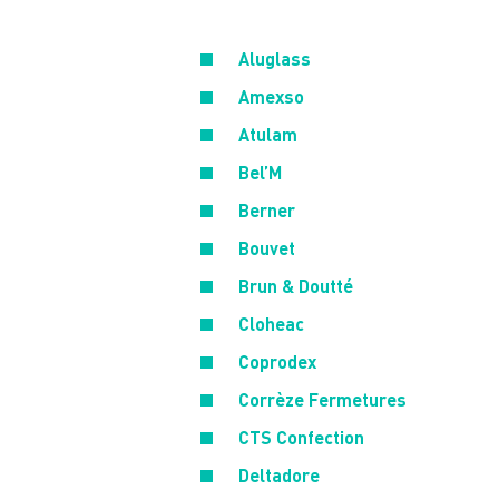
Aluglass
Amexso
Atulam
Bel’M
Berner
Bouvet
Brun & Doutté
Cloheac
Coprodex
Corrèze Fermetures
CTS Confection
Deltadore