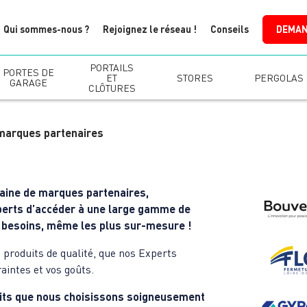
Qui sommes-nous ?
Rejoignez le réseau !
Conseils
DEMAN
PORTAILS
PORTES DE
ET
STORES
PERGOLAS
GARAGE
CLÔTURES
marques partenaires
ntaine de marques partenaires,
perts d’accéder à une large gamme de
s besoins, même les plus sur-mesure !
produits de qualité, que nos Experts
aintes et vos goûts.
its que nous choisissons soigneusement