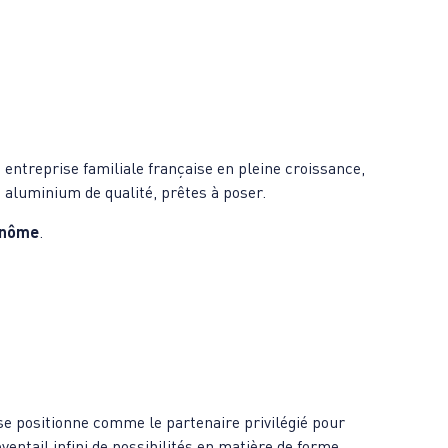
 entreprise familiale française en pleine croissance,
 aluminium de qualité, prêtes à poser.
inôme
.
se positionne comme le partenaire privilégié pour
entail infini de possibilités en matière de forme ,