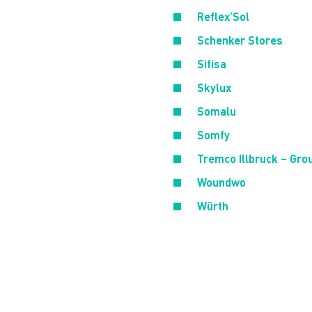
Reflex’Sol
Schenker Stores
Sifisa
Skylux
Somalu
Somfy
Tremco Illbruck – Gro
Woundwo
Würth