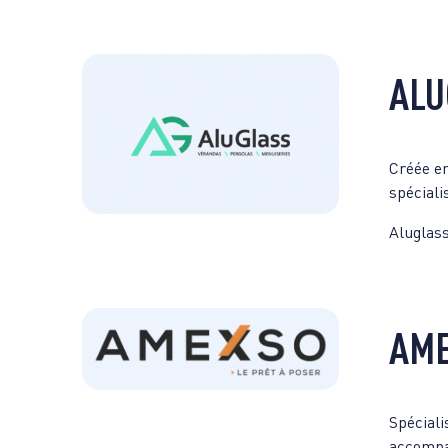
ALU
Créée e
spéciali
Aluglass
AM
Spéciali
accompag