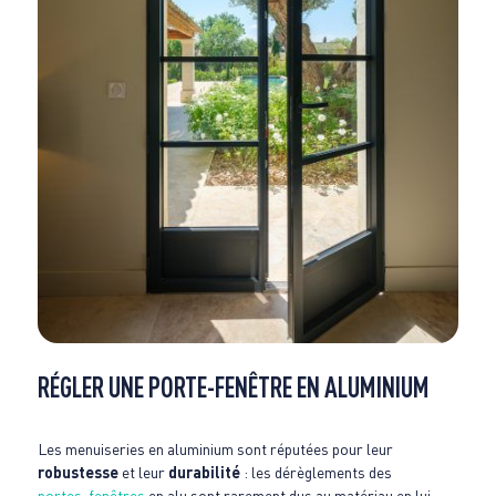
RÉGLER UNE PORTE-FENÊTRE EN ALUMINIUM
Les menuiseries en aluminium sont réputées pour leur
robustesse
et leur
durabilité
: les dérèglements des
portes-fenêtres
en alu sont rarement dus au matériau en lui-