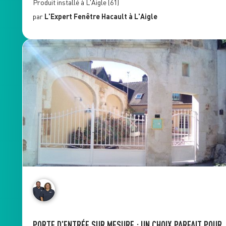
Produit installé à
L'Aigle
(61)
par
L'Expert Fenêtre
Hacault
à L'Aigle
PORTE D’ENTRÉE SUR MESURE : UN CHOIX PARFAIT POUR