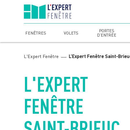
Skip
to
content
PORTES
FENÊTRES
VOLETS
D’ENTRÉE
L'Expert Fenêtre
L’Expert Fenêtre Saint-Brieu
L'EXPERT
FENÊTRE
SAINT-BRIEUC