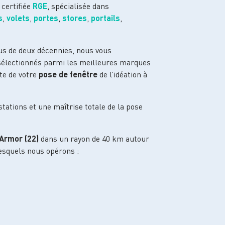
 certifiée
RGE
, spécialisée dans
s
,
volets
,
portes
,
stores
,
portails
,
lus de deux décennies, nous vous
sélectionnés parmi les meilleures marques
te de votre
pose de fenêtre
de l’idéation à
tations et une maîtrise totale de la pose
’Armor (22)
dans un rayon de 40 km autour
esquels nous opérons :