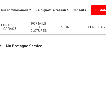
Qui sommes-nous ?
Rejoignez le réseau !
Conseils
DEMAN
PORTAILS
PORTES DE
ET
STORES
PERGOLAS
GARAGE
CLÔTURES
c – Alu Bretagne Service